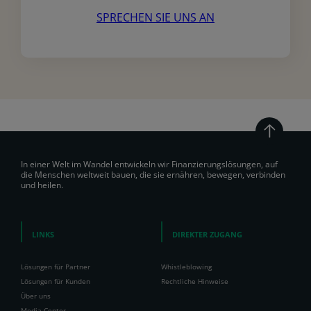
SPRECHEN SIE UNS AN
In einer Welt im Wandel entwickeln wir Finanzierungslösungen, auf
die Menschen weltweit bauen, die sie ernähren, bewegen, verbinden
und heilen.
LINKS
DIREKTER ZUGANG
Lösungen für Partner
Whistleblowing
Lösungen für Kunden
Rechtliche Hinweise
Über uns
Media-Center