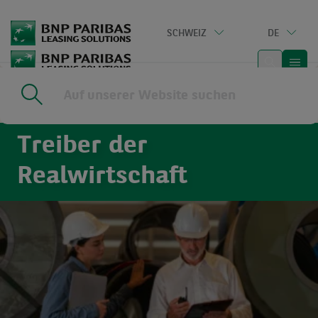
Go
to
SCHWEIZ
DE
main
content
Home
|
Märkte
Treiber der
Realwirtschaft