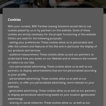
Cookies
With your consent, BNP Paribas Leasing Solutions would like to use
cookies placed by us or by partners on this website. Some of these
cookies are strictly necessary for the proper functioning of this website.
In einer Welt im Wandel
Others are used for the following purposes:
- setting your preferences: These cookies allow us to personalize and
entwickeln wir
offer the content and features of the Site and in particular the display of
our products and services;
Finanzierungslösungen, auf
- audience measurement: These cookies allow us and our partners, to
understand how you access on our Website and to measure the number
die Menschen weltweit
of visitors to our Site;
- non-personalized advertising: These cookies allow us as well as our
bauen, die sie ernähren,
partners, to display advertisements that are not personalized according
to your profile;
bewegen, verbinden, und
- personalized advertising: These cookies allow us as well as our
partners, to offer you personalized advertising, more relevant to your
heilen.
interests;
- geolocated advertising: These cookies allow us as well as our partners,
to display personalized advertising based on your location (geolocated
Bei BNP Paribas Leasing Solutions sind wir darauf
advertising);
spezialisiert, individuelle Leasing- und andere
- sharing on social networks: These cookies allow us as well as our