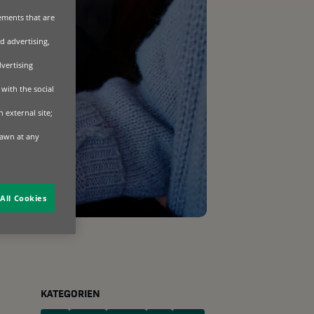
sements that are
d advertising,
dvertising
with the social
 external site;
rawn at any
All Cookies
KATEGORIEN