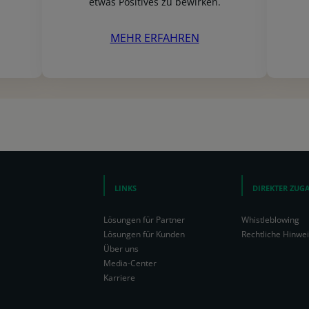
etwas Positives zu bewirken.
MEHR ERFAHREN
LINKS
DIREKTER ZUG
Lösungen für Partner
Whistleblowing
Lösungen für Kunden
Rechtliche Hinwe
Über uns
Media-Center
Karriere