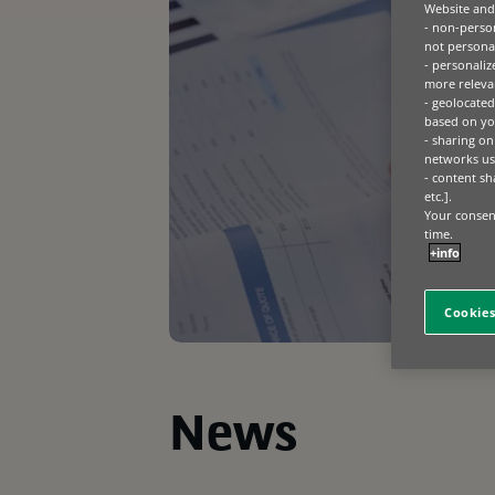
Website and 
- non-person
not personal
- personaliz
more relevan
- geolocated
based on you
- sharing on
networks us
- content sh
etc.].
Your consent
time.
+info
Cookies
News