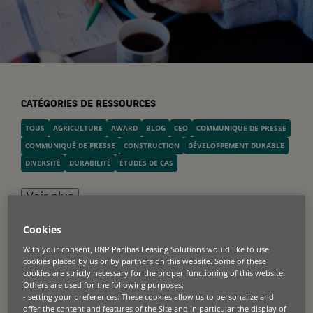
CATÉGORIES DE RESSOURCES
TOUS
AGRICULTURE
AWARD
BLOG
CEO
COMMUNIQUE DE PRESSE
COMMUNIQUÉ DE PRESSE
CONSTRUCTION
DÉVELOPPEMENT DURABLE
DIVERSITÉ
DURABILITÉ
ÉTUDES DE CAS
Voir plus
Cookies
Dernières news
With your consent, BNP Paribas Leasing Solutions would like to use
cookies placed by us or by partners on this website. Some of these
cookies are strictly necessary for the proper functioning of this website.
Others are used for the following purposes:
- setting your preferences: These cookies allow us to personalize and
offer the content and features of the Site and in particular the display of