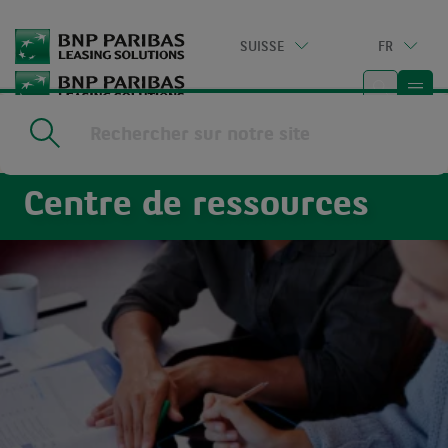
Go
to
SUISSE
FR
main
content
Home
|
Ressources
Centre de ressources