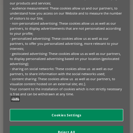
our products and services;
- audience measurement: These cookies allow us and our partners, to
understand how you access on our Website and to measure the number
of visitors to our Site;
- non-personalized advertising: These cookies allow us as well as our
partners, to display advertisements that are not personalized according
to your profile;
- personalized advertising: These cookies allow us as well as our
partners, to offer you personalized advertising, more relevant to your
interests;
- geolocated advertising: These cookies allow us as well as our partners,
to display personalized advertising based on your location (geolocated
advertising);
05.06.2024
- sharing on social networks: These cookies allow us as well as our
partners, to share information with the social networks used;
FAVORISER LA DURABILITÉ ET L’ACCESSIBILITÉ DANS LE
- content sharing: These cookies allow us as well as our partners, to
COMMERCE DE DÉTAIL ALIMENTAIRE
visualize content hosted on an external site; etc.].
Your consent to the installation of cookies which is not strictly necessary
Le groupe Conad a fait face à un défi de taille avec l‘escalade des
coûts de l'énergie en Italie, où les prix de l'électricité non-domestique
is free and can be withdrawn at any time.
ont été les plus élevés parmi les pays de l'UE au premier semestre
+info
2023. La forte hausse des prix de l'énergie a eu un effet
d'entraînement dans l'ensemble [...]
Cookies Settings
DÉVELOPPEMENT DURABLE
ÉTUDES DE CAS
SOLUTIONS CLIENTS
TECHNOLOGIES VERTES
Reject All