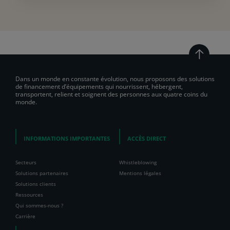
Dans un monde en constante évolution, nous proposons des solutions
de financement d’équipements qui nourrissent, hébergent,
transportent, relient et soignent des personnes aux quatre coins du
monde.
INFORMATIONS IMPORTANTES
ACCÈS DIRECT
Secteurs
Whistleblowing
Solutions partenaires
Mentions légales
Solutions clients
Ressources
Qui sommes-nous ?
Carrière