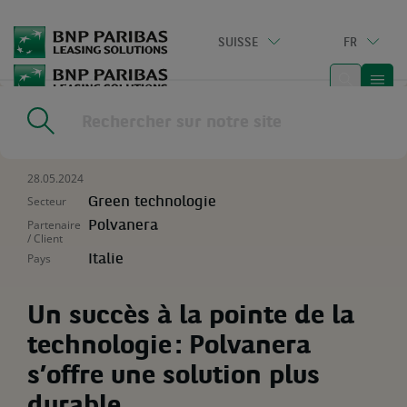
Go
to
SUISSE
FR
main
content
Home
|
Ressources
|
Un succès à la pointe de la technologie :
Polvanera s’offre une solution plus durable
28.05.2024
Secteur
Green technologie
Partenaire
Polvanera
/ Client
Pays
Italie
Un succès à la pointe de la
technologie : Polvanera
s’offre une solution plus