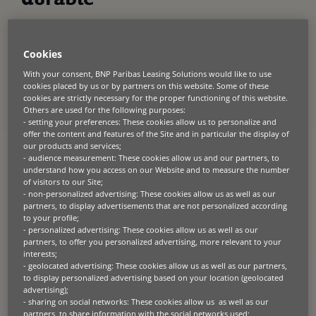
durable
A propos du client
Cookies
Creusée à huit mètres de profondeur dans la roche calcaire sous les
plaines des Pouilles, Polvanera est une exploitation viticole unique en
With your consent, BNP Paribas Leasing Solutions would like to use
son genre. La passion de Filippo Cassano (fondateur de Polvanera)
cookies placed by us or by partners on this website. Some of these
pour son métier s’épanouit au cœur d’un cadre caractérisé par ses
cookies are strictly necessary for the proper functioning of this website.
vignobles anciens, ses murets de pierres sèches et ses fûts de chêne.
Others are used for the following purposes:
Mais le viticulteur ne se contente pas de suivre la tradition. Il aspire à
- setting your preferences: These cookies allow us to personalize and
être un pionnier à la fois en matière de vinification et en matière de
offer the content and features of the Site and in particular the display of
développement durable.
our products and services;
- audience measurement: These cookies allow us and our partners, to
understand how you access on our Website and to measure the number
of visitors to our Site;
- non-personalized advertising: These cookies allow us as well as our
Le défi
partners, to display advertisements that are not personalized according
to your profile;
- personalized advertising: These cookies allow us as well as our
Polvanera a lancé un projet ambitieux axé sur la transition vers une
technologie plus durable. L’objectif : moderniser la cave, améliorer
partners, to offer you personalized advertising, more relevant to your
l’empreinte environnementale et faire connaître le vin régional
interests;
Primitivo et d’autres cépages autochtones. En passant à une
- geolocated advertising: These cookies allow us as well as our partners,
technologie plus durable, l’équipe de Polvanera souhaitait faire
to display personalized advertising based on your location (geolocated
fructifier son activité tout en promouvant les vins des Pouilles.
advertising);
Combiner la tradition et les avancées technologiques promettait des
- sharing on social networks: These cookies allow us as well as our
résultats optimaux tant pour l’entreprise que ses clients.
partners, to share information with the social networks used;