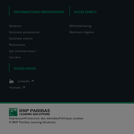
INFORMATIONS IMPORTANTES
ACCÈS DIRECT
Secteurs
Whistleblowing
Solutions partenaires
Mentions légales
Solutions clients
Ressources
Qui sommes-nous ?
Carrière
SUIVEZ-NOUS
LinkedIn
Youtube
Impressum
Protection des données
Politique cookies
© BNP Paribas Leasing Solutions