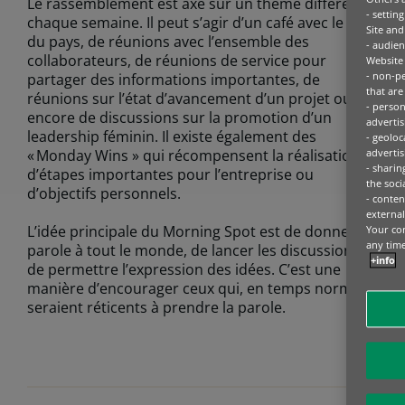
Le rassemblement est axé sur un thème différent
- settin
chaque semaine. Il peut s’agir d’un café avec le CEO
Site and
du pays, de réunions avec l’ensemble des
- audie
collaborateurs, de réunions de service pour
Website 
- non-pe
partager des informations importantes, de
that are
réunions sur l’état d’avancement d’un projet ou
- person
encore de discussions sur la promotion d’un
advertis
leadership féminin. Il existe également des
- geoloc
« Monday Wins » qui récompensent la réalisation
advertis
- sharin
d’étapes importantes pour l’entreprise ou
the soci
d’objectifs personnels.
- conten
external 
L’idée principale du Morning Spot est de donner la
Your con
any time
parole à tout le monde, de lancer les discussions et
+info
de permettre l’expression des idées. C’est une
manière d’encourager ceux qui, en temps normal,
seraient réticents à prendre la parole.