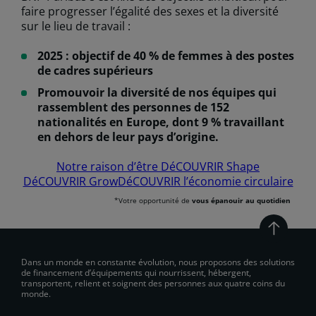
faire progresser l’égalité des sexes et la diversité
sur le lieu de travail :
2025 : objectif de 40 % de femmes à des postes
de cadres supérieurs
Promouvoir la diversité de nos équipes qui
rassemblent des personnes de 152
nationalités en Europe, dont 9 % travaillant
en dehors de leur pays d’origine.
Notre raison d’être
DéCOUVRIR Shape
DéCOUVRIR Grow
DéCOUVRIR l’économie circulaire
*Votre opportunité de
vous épanouir au quotidien
Dans un monde en constante évolution, nous proposons des solutions
de financement d’équipements qui nourrissent, hébergent,
transportent, relient et soignent des personnes aux quatre coins du
monde.