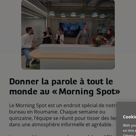
Donner la parole à tout le
monde au « Morning Spot»
Le Morning Spot est un endroit spécial de notre
bureau en Roumanie. Chaque semaine ou
Cooki
quinzaine, l’équipe se réunit pour tisser des liens
dans une atmosphère informelle et agréable.
With you
on this 
Others a