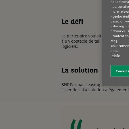
not personal
- personaliz
more relevan
- geolocated
Le défi
based on you
- sharing on
networks us
Le partenaire voulait rendre son log
- content sh
à un obstacle de taille : les société
etc.].
Your consent
logiciels.
time.
+info
La solution
Cookies
BNP Paribas Leasing Solutions a cr
essentiels. La solution a égalemen