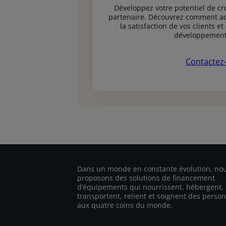
Développez votre potentiel de c
partenaire. Découvrez comment acc
la satisfaction de vos clients et
développement
Contactez
Dans un monde en constante évolution, no
proposons des solutions de financement
d’équipements qui nourrissent, hébergent,
transportent, relient et soignent des perso
aux quatre coins du monde.