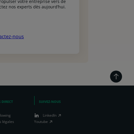
opulser votre entreprise vers de
ez nos experts dès aujourd’hui.
actez-nous
 DIRECT
SUIVEZ-NOUS
blowing
LinkedIn
 légales
Youtube