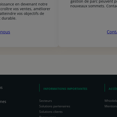
gestion de parc peuvent pr
roissance en devenant notre
nouveaux sommets. Contact
roître vos ventes, améliorer
 atteindre vos objectifs de
 durable.
-nous
Cont
us
INFORMATIONS IMPORTANTES
ACCÈS
Secteurs
Whistle
nnes
Solutions partenaires
Mentions
Solutions clients