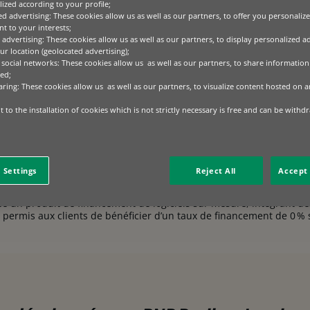
ized according to your profile;
ed advertising: These cookies allow us as well as our partners, to offer you personalize
t to your interests;
 advertising: These cookies allow us as well as our partners, to display personalized a
r location (geolocated advertising);
 social networks: These cookies allow us as well as our partners, to share information 
ed;
iciel d’ingénierie spécialisé plus accessible aux clients avec des bu
aring: These cookies allow us as well as our partners, to visualize content hosted on an
s traditionnelles de leasing d’actifs sont réticentes à financer des ac
 to the installation of cookies which is not strictly necessary is free and can be withd
 Settings
Reject All
Accept 
éé un produit de financement de logiciels sur mesure, intégrant d
t permis aux clients de bénéficier d’un taux de financement de 0 % 