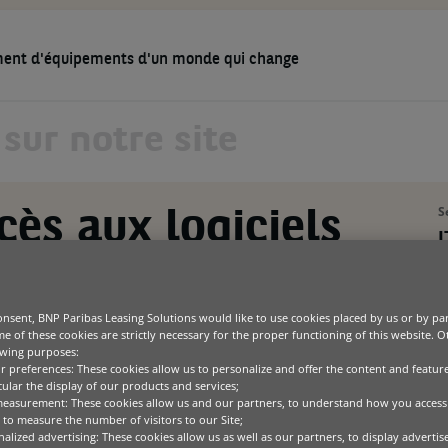
ment d'équipements d'un monde qui change
ESSOURCES
NOUS CONNAÎTRE
CARRIÈRE
râce à la location
Agriculture
Solutions partenaires
Qui sommes-nous ?
Bureau
Solution
Groupe
Construction
Développement durable
Green t
Code de
S
ccès aux logiciels
IT & télécommunications
Communiqués de presse
Manute
I
Médical
Technol
Transport
location
P
U
nsent, BNP Paribas Leasing Solutions would like to use cookies placed by us or by par
e of these cookies are strictly necessary for the proper functioning of this website. 
l
ire
owing purposes:
ur preferences: These cookies allow us to personalize and offer the content and feature
P
cular the display of our products and services;
distributeur polonais de logiciels pour ingénieurs, avec
measurement: These cookies allow us and our partners, to understand how you access
lusieurs bureaux. Il fait partie d’un groupe plus
to measure the number of visitors to our Site;
rope centrale et de l’Est.
alized advertising: These cookies allow us as well as our partners, to display adverti