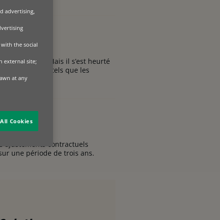
d advertising,
dvertising
with the social
dgets limités. Mais il s’est heurté
 external site;
tifs incorporels tels que les
rawn at any
All Cookies
es ajustements contractuels
sur une période de trois ans.